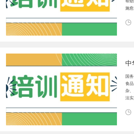
帮助
施愈
国务
食品
杂、
法实