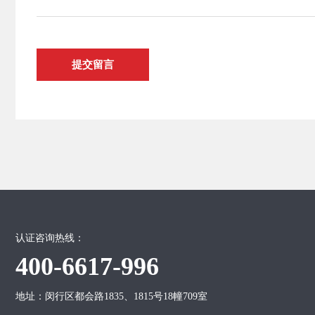
提交留言
认证咨询热线：
400-6617-996
地址：闵行区都会路1835、1815号18幢709室