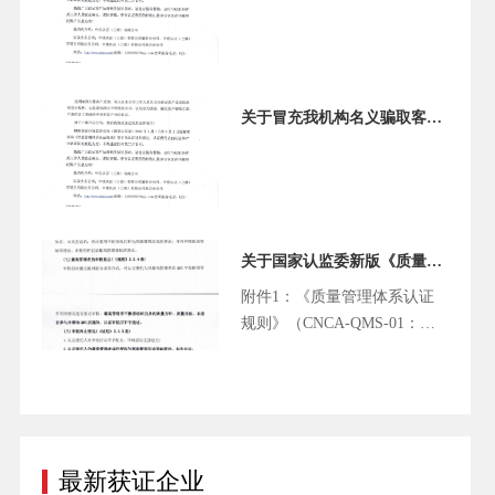
关于冒充我机构名义骗取客户转账汇款的通知
关于国家认监委新版《质量管理体系认证规则》要求变化的告知书
附件1：《质量管理体系认证
规则》（CNCA-QMS-01：
2025）附件2：新版《质量管
理体系认证规则》释义
最新获证企业