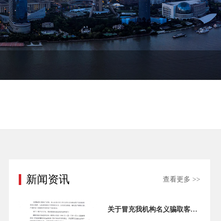
新闻资讯
查看更多 >>
关于冒充我机构名义骗取客户转账汇款的通知