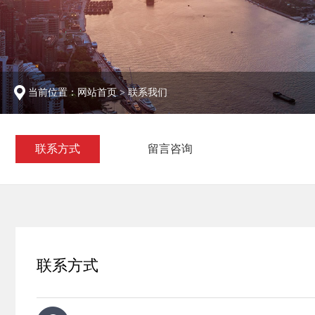
当前位置：
网站首页
>
联系我们
联系方式
留言咨询
联系方式