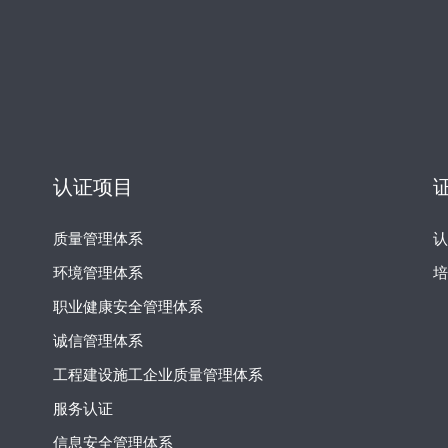
认证项目
质量管理体系
环境管理体系
职业健康安全管理体系
诚信管理体系
工程建设施工企业质量管理体系
服务认证
信息安全管理体系