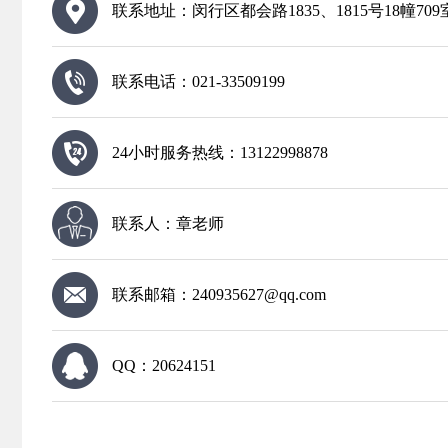
联系地址：闵行区都会路1835、1815号18幢709
联系电话：021-33509199
24小时服务热线：13122998878
联系人：章老师
联系邮箱：240935627@qq.com
QQ：20624151